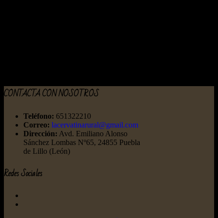
Para la resolución de todas las controversias o
cuestiones relacionadas con el presente sitio
web o de las actividades en él desarrolladas,
será de aplicación la legislación española, a la
que se someten expresamente las partes,
siendo competentes para la resolución de
todos los conflictos derivados o relacionados
con su uso los Juzgados y Tribunales de
CISTIERNA.
CONTACTA CON NOSOTROS
Teléfono:
651322210
Correo:
lacervatinarural@gmail.com
Dirección:
Avd. Emiliano Alonso
Sánchez Lombas Nº65, 24855 Puebla
de Lillo (León)
Redes Sociales