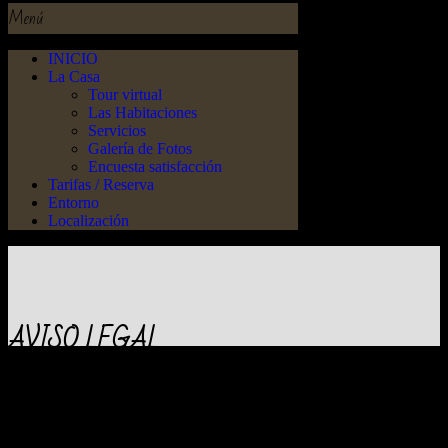
Menú
INICIO
La Casa
Tour virtual
Las Habitaciones
Servicios
Galería de Fotos
Encuesta satisfacción
Tarifas / Reserva
Entorno
Localización
AVISO LEGAL
Con la finalidad de dar cumplimiento al
artículo 10 de la Ley 34/2002 de Servicios de
la Sociedad de la Información y Comercio
Electrónico, informamos al usuario de
nuestros datos: