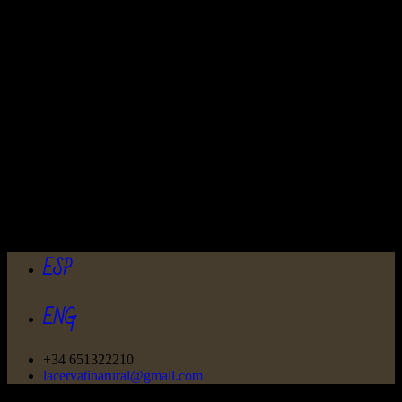
ESP
ENG
+34 651322210
lacervatinarural@gmail.com