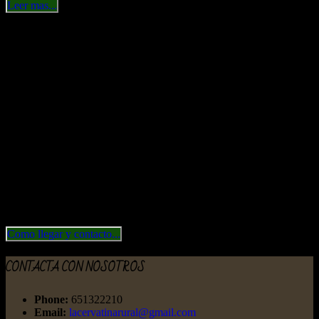
Leer mas...
Localización
Puebla de Lillo (León)
Como llegar y contacto...
CONTACTA CON NOSOTROS
Phone:
651322210
Email:
lacervatinarural@gmail.com