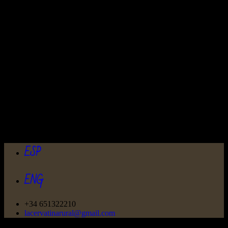
ESP
ENG
+34 651322210
lacervatinarural@gmail.com