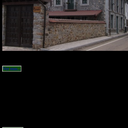
Ver mas...
Servicios
Servicios
Todas las habitaciones con baño
Wifi
Guardaesquis
Barbacoa