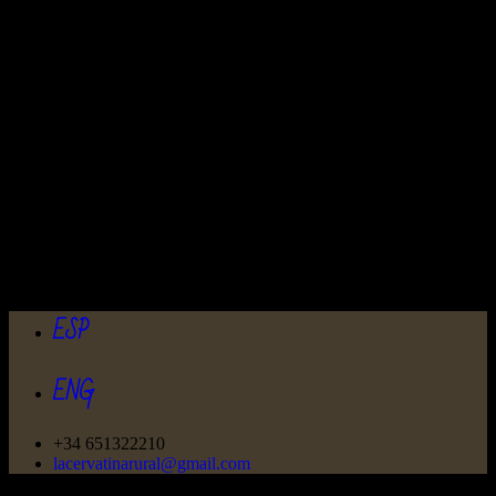
ESP
ENG
+34 651322210
lacervatinarural@gmail.com