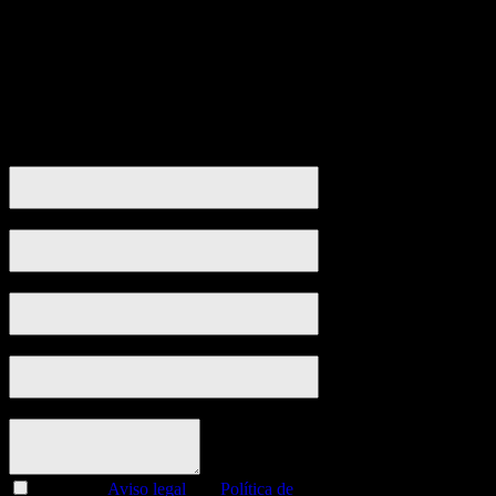
Calendar is loading...
06
- Disponible
06
- Reservado
06
- Pendiente
Nombre / First Name*:
Apellidos / Last Name:
Correo electrónico / Email*:
Teléfono / Phone:
Detalles / Details:
Acepto el
Aviso legal
y la
Política de