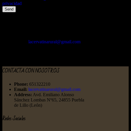
privacidad
Send
Contacto
Phone:
651322210
Email:
lacervatinarural@gmail.com
Address:
Avd. Emiliano Alonso
Sánchez Lombas Nº65, 24855 Puebla
de Lillo (León)
CONTACTA CON NOSOTROS
Phone:
651322210
Email:
lacervatinarural@gmail.com
Address:
Avd. Emiliano Alonso
Sánchez Lombas Nº65, 24855 Puebla
de Lillo (León)
Redes Sociales